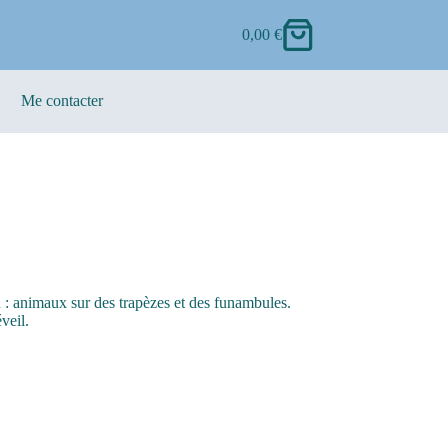
0,00
€
Me contacter
n : animaux sur des trapèzes et des funambules.
veil.