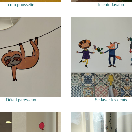
coin poussette
le coin lavabo
Détail paresseux
Se laver les dents